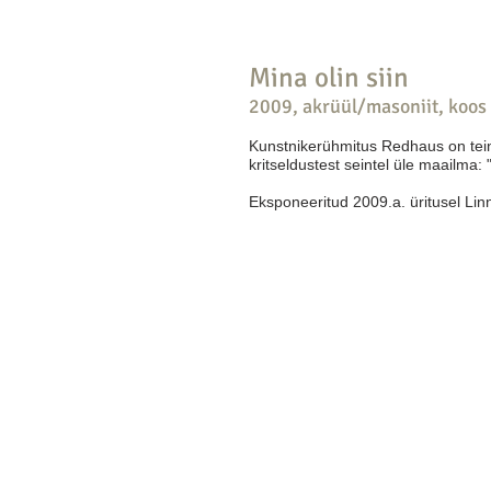
Mina olin siin
2009, akrüül/masoniit, koo
Kunstnikerühmitus Redhaus on tein
kritseldustest seintel üle maailma: 
Eksponeeritud 2009.a. üritusel Lin