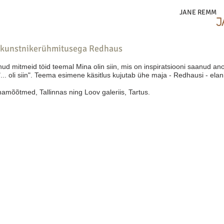
JANE REMM
J
s kunstnikerühmitusega Redhaus
ud mitmeid töid teemal Mina olin siin, mis on inspiratsiooni saanud a
"... oli siin". Teema esimene käsitlus kujutab ühe maja - Redhausi - elan
namõõtmed, Tallinnas ning Loov galeriis, Tartus.