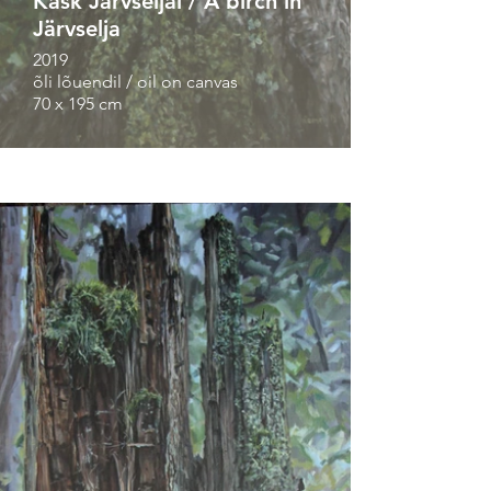
Kask Järvseljal / A birch in
Järvselja
2019
õli lõuendil / oil on canvas
70 x 195 cm