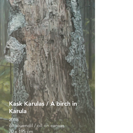
Kask Karulas / A birch in
Karula
2018
õli lõuendil / oil on canvas
70 x 195 cm