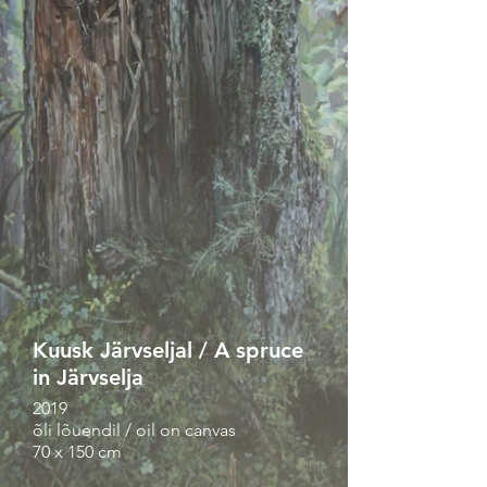
Kuusk Järvseljal / A spruce
in Järvselja
2019
õli lõuendil / oil on canvas
70 x 150 cm