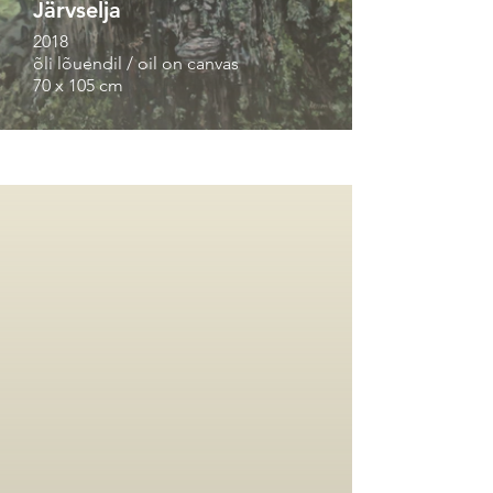
Järvselja
2018
õli lõuendil / oil on canvas
70 x 105 cm