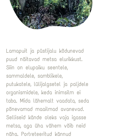
Lamapuit ja püstijalu kõdunevad 
puud näitavad metsa elurikkust. 
Siin on elupaiku seentele, 
sammaldele, samblikele, 
putukatele, lülijalgsetel ja paljdele 
organismidele, keda inimsilm ei 
taba. Mida lähemalt vaadata, seda 
põnevamad maailmad avanevad. 
Selliseid kände oleks vaja igasse 
metsa, aga üha vähem võib neid 
näha. Portreteeritud kännud 