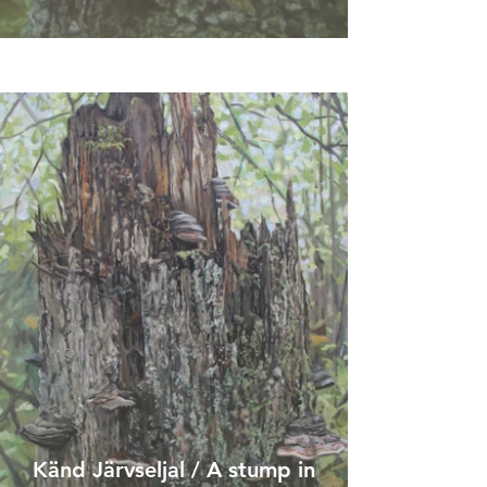
Känd Järvseljal / A stump in