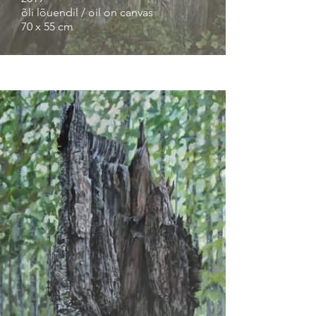
õli lõuendil / oil on canvas
70 x 55 cm