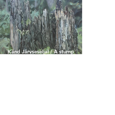
Känd Järvseseljal / A stump
in Järvselja
2018
õli lõuendil / oil on canvas
70 x 80 cm