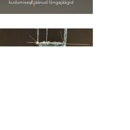
kudumisest jäänud lõngajäägid
Tsirgukirjad, taimekirjad