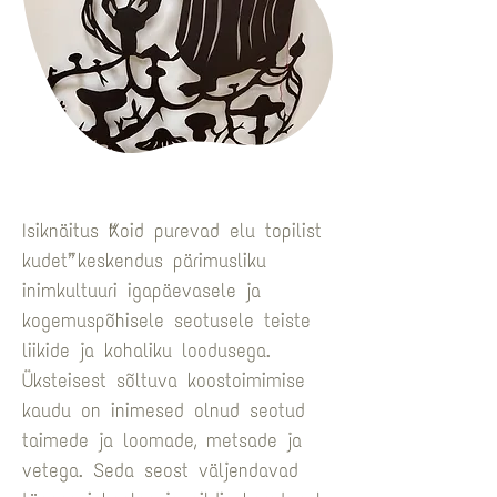
Isiknäitus “Koid purevad elu topilist 
kudet” keskendus pärimusliku 
inimkultuuri igapäevasele ja 
kogemuspõhisele seotusele teiste 
liikide ja kohaliku loodusega. 
Üksteisest sõltuva koostoimimise 
kaudu on inimesed olnud seotud 
taimede ja loomade, metsade ja 
vetega. Seda seost väljendavad 