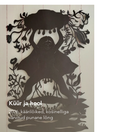
Küür ja hool
2026, käärilõiked, košinelliga
värvitud punane lõng