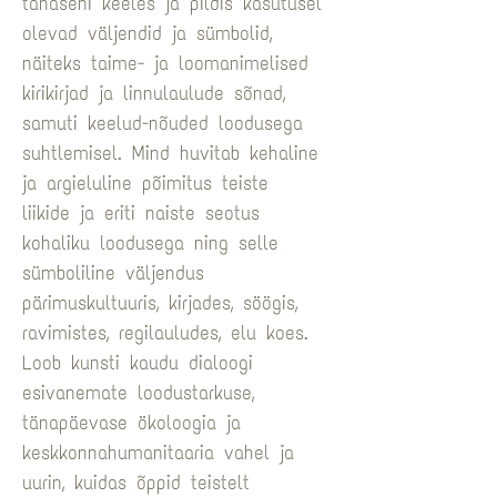
tänaseni keeles ja pildis kasutusel 
olevad väljendid ja sümbolid, 
näiteks taime- ja loomanimelised 
kirikirjad ja linnulaulude sõnad, 
samuti keelud-nõuded loodusega 
suhtlemisel. Mind huvitab kehaline 
ja argieluline põimitus teiste 
liikide ja eriti naiste seotus 
kohaliku loodusega ning selle 
sümboliline väljendus 
pärimuskultuuris, kirjades, söögis, 
ravimistes, regilauludes, elu koes. 
Loob kunsti kaudu dialoogi 
esivanemate loodustarkuse, 
tänapäevase ökoloogia ja 
keskkonnahumanitaaria vahel ja 
uurin, kuidas õppid teistelt 