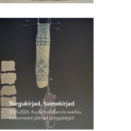
Tsirgukirjad, taimekirjad
2025-2026. Kudumid, Karula seeliku
kudumisest jäänud lõngajäägid