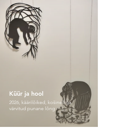
Küür ja hool
2026, käärilõiked, košinelliga
värvitud punane lõng