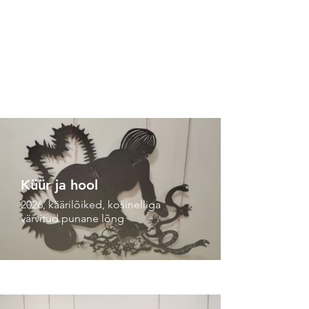
Küür ja hool
2026, käärilõiked, košinelliga
värvitud punane lõng