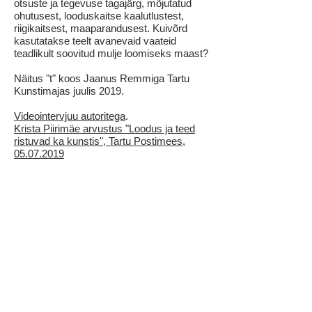
otsuste ja tegevuse tagajärg, mõjutatud
ohutusest, looduskaitse kaalutlustest,
riigikaitsest, maaparandusest. Kuivõrd
kasutatakse teelt avanevaid vaateid
teadlikult soovitud mulje loomiseks maast?
Näitus "t" koos Jaanus Remmiga Tartu
Kunstimajas juulis 2019.
Videointervjuu autoritega
.
Krista Piirimäe arvustus "Loodus ja teed
ristuvad ka kunstis", Tartu Postimees,
05.07.2019