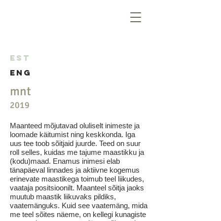
EST
ENG
mnt
2019
Maanteed mõjutavad oluliselt inimeste ja
loomade käitumist ning keskkonda. Iga
uus tee toob sõitjaid juurde. Teed on suur
roll selles, kuidas me tajume maastikku ja
(kodu)maad. Enamus inimesi elab
tänapäeval linnades ja aktiivne kogemus
erinevate maastikega toimub teel liikudes,
vaataja positsioonilt. Maanteel sõitja jaoks
muutub maastik liikuvaks pildiks,
vaatemänguks. Kuid see vaatemäng, mida
me teel sõites näeme, on kellegi kunagiste