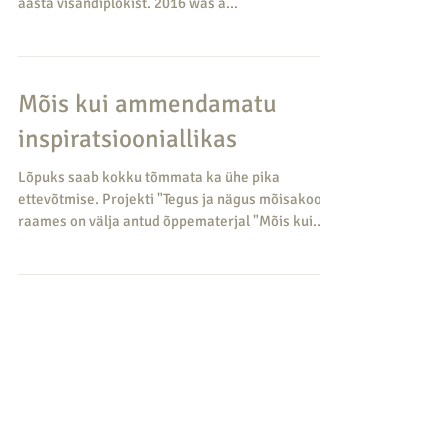
2016
2016 oli produktiivne aasta - 10 maali, 2 näitust,
mõned pildid müüdud. Siin mõned pildid 2016.
aasta visandiplokist. 2016 was a...
Mõis kui ammendamatu
inspiratsiooniallikas
Lõpuks saab kokku tõmmata ka ühe pika
ettevõtmise. Projekti "Tegus ja nägus mõisakool"
raames on välja antud õppematerjal "Mõis kui...